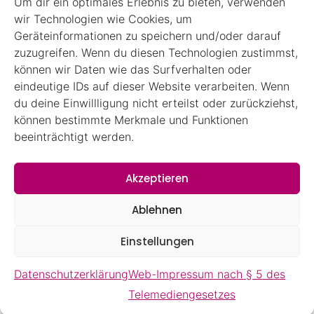
Um dir ein optimales Erlebnis zu bieten, verwenden
wir Technologien wie Cookies, um
Geräteinformationen zu speichern und/oder darauf
zuzugreifen. Wenn du diesen Technologien zustimmst,
können wir Daten wie das Surfverhalten oder
eindeutige IDs auf dieser Website verarbeiten. Wenn
Impressum
du deine Einwillligung nicht erteilst oder zurückziehst,
können bestimmte Merkmale und Funktionen
Datenschutzerklärung
beeinträchtigt werden.
AGBs
Akzeptieren
Ablehnen
Einstellungen
© 2025 Maier + Egeler Elektrotechnik GmbH
Datenschutzerklärung
Web-Impressum nach § 5 des
Telemediengesetzes